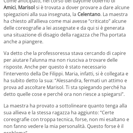
Come anticipato, nel corso del daytime odierno di
Amici
,
Marisol
si è trovata a dover provare a dare alcune
spiegazioni alla sua insegnata, la
Celentano
. La maestra
ha chiesto all’allieva come mai avesse “criticato” alcune
delle coreografie a lei assegnate e da qui si è generata
una situazione di disagio della ragazza che l’ha portata
anche a piangere.
Va detto che la professoressa stava cercando di capire
per aiutare l’alunna ma non riusciva a trovare delle
risposte. Anche per questo è stato necessario
l’intervento della De Filippi. Maria, infatti, si è collegata e
ha subito detto la sua: “Alessandra, fermati un attimo e
prova ad ascoltare Marisol. Ti sta spiegando perché ha
detto quelle cose e perché ora non riesce a spiegarsi”.
La maestra ha provato a sottolineare quanto tenga alla
sua allieva e la stessa ragazza ha aggiunto: “Certe
coreografie con troppa tecnica, forse, non mi esaltano e
non fanno vedere la mia personalità. Questo forse è il
problema”.