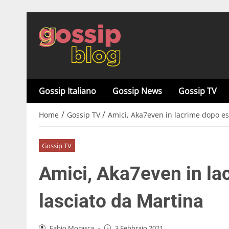
Gossip Italiano
Gossip News
Gossip TV
/
/
Home
Gossip TV
Amici, Aka7even in lacrime dopo es
Gossip TV
Amici, Aka7even in la
lasciato da Martina
Fabio Morasca
-
3 Febbraio 2021