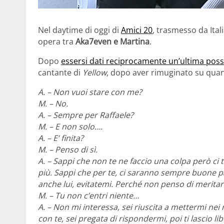
Nel daytime di oggi di
Amici 20
, trasmesso da Ita
opera tra
Aka7even e Martina
.
Dopo
essersi dati reciprocamente un’ultima possi
cantante di
Yellow
, dopo aver rimuginato su quan
A. – Non vuoi stare con me?
M. – No.
A. – Sempre per Raffaele?
M. – E non solo….
A. – E’ finita?
M. – Penso di sì.
A. – Sappi che non te ne faccio una colpa però ci 
più. Sappi che per te, ci saranno sempre buone p
anche lui, evitatemi. Perché non penso di meritar
M. – Tu non c’entri niente…
A. – Non mi interessa, sei riuscita a mettermi nei
con te, sei pregata di rispondermi, poi ti lascio li