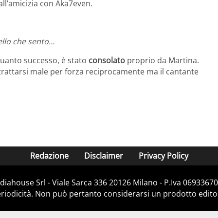
all’amicizia con Aka7even.
uello che sento…
uanto successo, è stato
consolato
proprio da Martina.
 trattarsi male per forza reciprocamente ma il cantante
Redazione
Disclaimer
Privacy Policy
iahouse Srl - Viale Sarca 336 20126 Milano - P.Iva 06933670
iodicità. Non può pertanto considerarsi un prodotto editoria