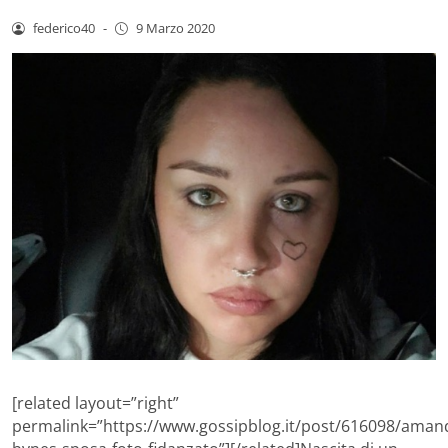
federico40
-
9 Marzo 2020
[related layout=”right”
permalink=”https://www.gossipblog.it/post/616098/aman