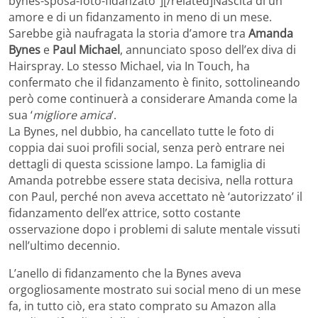
bynes-sposa-foto-fidanzato”][/related]Nascita di un
amore e di un fidanzamento in meno di un mese.
Sarebbe già naufragata la storia d’amore tra
Amanda
Bynes
e
Paul Michael
, annunciato sposo dell’ex diva di
Hairspray. Lo stesso Michael, via In Touch, ha
confermato che il fidanzamento è finito, sottolineando
però come continuerà a considerare Amanda come la
sua ‘
migliore amica
‘.
La Bynes, nel dubbio, ha cancellato tutte le foto di
coppia dai suoi profili social, senza però entrare nei
dettagli di questa scissione lampo. La famiglia di
Amanda potrebbe essere stata decisiva, nella rottura
con Paul, perché non aveva accettato nè ‘autorizzato’ il
fidanzamento dell’ex attrice, sotto costante
osservazione dopo i problemi di salute mentale vissuti
nell’ultimo decennio.
L’anello di fidanzamento che la Bynes aveva
orgogliosamente mostrato sui social meno di un mese
fa, in tutto ciò, era stato comprato su Amazon alla