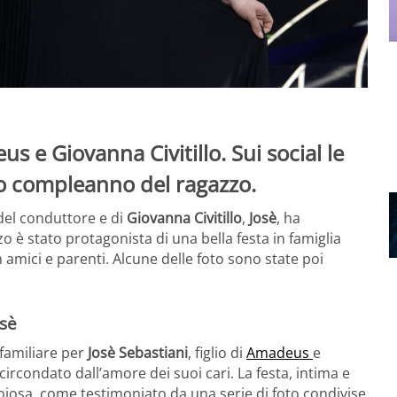
us e Giovanna Civitillo. Sui social le
imo compleanno del ragazzo.
 del conduttore e di
Giovanna Civitillo
,
Josè
, ha
zzo è stato protagonista di una bella festa in famiglia
amici e parenti. Alcune delle foto sono state poi
osè
 familiare per
Josè Sebastiani
, figlio di
Amadeus
e
 circondato dall’amore dei suoi cari. La festa, intima e
gioiosa, come testimoniato da una serie di foto condivise