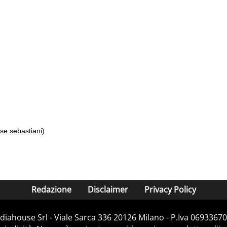
@jose.sebastiani)
Redazione
Disclaimer
Privacy Policy
iahouse Srl - Viale Sarca 336 20126 Milano - P.Iva 06933670