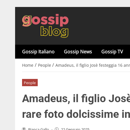
Gossip Italiano
Gossip News
Gossip TV
/
/
Home
People
Amadeus, il figlio Josè festeggia 16 ann
People
Amadeus, il figlio Josè
rare foto dolcissime i
Bianca Gallo
-
22 Gennaio 2025