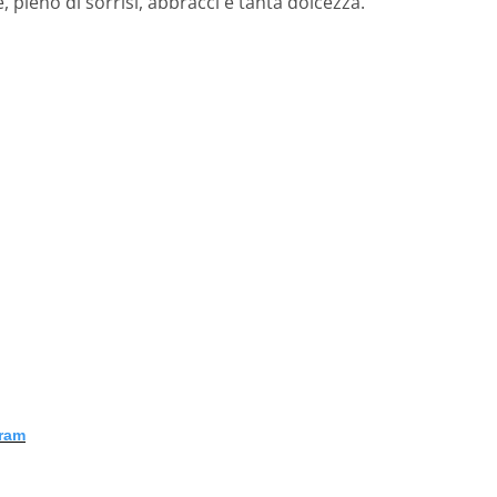
pieno di sorrisi, abbracci e tanta dolcezza.
gram