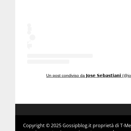
Un post condiviso da 𝗝𝗼𝘀𝗲 𝗦𝗲𝗯𝗮𝘀𝘁𝗶𝗮𝗻𝗶 (
Copyright © 2025 Gossipblog.it proprietà di T-Med