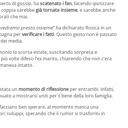
perto di gossip, ha
scatenato i fan
, facendo ipotizzare
la coppia sarebbe
già tornata insieme
, e sarebbe anche
orati che mai.
li vedremo presto insieme
” ha dichiarato Rosica in un
 Spagna per
verificare i fatti
. Questo gesto non è passato
 dei media.
monio la scorsa estate, suscitando sorpresa e
a più volte difeso l’ex marito, chiarendo che non c’era
rimaneva intatto.
 stata un
momento di riflessione
per entrambi. Infatti,
uato a mostrarsi uniti per il bene della loro famiglia.
sica facciano ben sperare, al momento manca una
riori sviluppi, sperando che il rumor si trasformi in