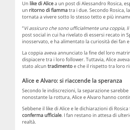
Un
like di Alice
a un post di Alessandro Rosica, es
un
ritorno di fiamma
tra i due. Secondo Rosica, 
tornata a vivere sotto lo stesso tetto e più innam
“
Vi assicuro che sono ufficialmente una coppia, 
post social in cui ha rivelato di essersi recato in
inosservato, e ha alimentato la curiosità dei fan e
La coppia aveva annunciato la fine del loro matri
dispiacere tra i loro follower. Tuttavia, Alice avev
stato alcun
tradimento
e che il rispetto tra loro 
Alice e Alvaro: si riaccende la speranza
Secondo le indiscrezioni, la separazione sarebbe
nonostante la rottura, Alice e Alvaro hanno contin
Sebbene il like di Alice e le dichiarazioni di Ro
conferma ufficiale
. I fan restano in attesa di ulte
realtà.