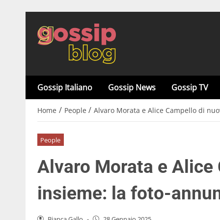
Gossip Italiano
Gossip News
Gossip TV
/
/
Home
People
Alvaro Morata e Alice Campello di nuov
People
Alvaro Morata e Alice
insieme: la foto-annun
Bianca Gallo
-
28 Gennaio 2025