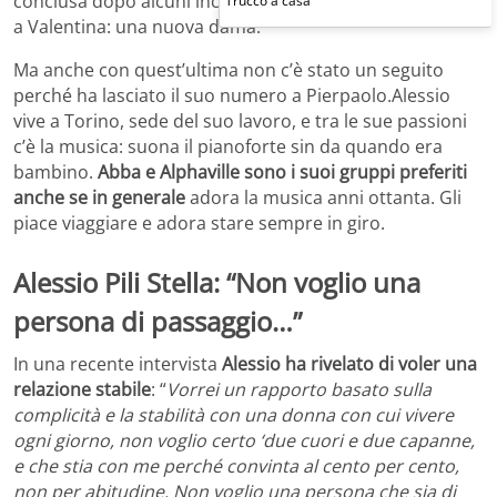
conclusa dopo alcuni incontri, ha poi chiesto il numero
Trucco a casa
a Valentina: una nuova dama.
Ma anche con quest’ultima non c’è stato un seguito
perché ha lasciato il suo numero a Pierpaolo.Alessio
vive a Torino, sede del suo lavoro, e tra le sue passioni
c’è la musica: suona il pianoforte sin da quando era
bambino.
Abba e Alphaville sono i suoi gruppi preferiti
anche se in generale
adora la musica anni ottanta. Gli
piace viaggiare e adora stare sempre in giro.
Alessio Pili Stella: “Non voglio una
persona di passaggio…”
In una recente intervista
Alessio ha rivelato di voler una
relazione stabile
: “
Vorrei un rapporto basato sulla
complicità e la stabilità con una donna con cui vivere
ogni giorno, non voglio certo ‘due cuori e due capanne,
e che stia con me perché convinta al cento per cento,
non per abitudine. Non voglio una persona che sia di