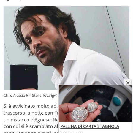
Chi è Alessio Pili Stella-foto ig@alessiopilistella- gossipblog.it
Si è avvicinato molto ad Agnese e ha ammesso di aver
trascorso la notte con Francesca e questo ha causato
un distacco d’Agnese. Recentemente
è uscito con Gaia,
con cui si è scambiato alcuni baci.
La frequentazione si è
PALLINA DI CARTA STAGNOLA