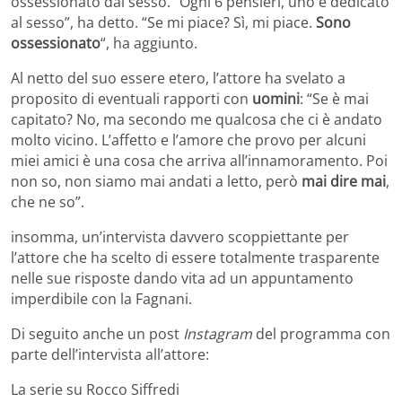
ossessionato dal sesso. “Ogni 6 pensieri, uno è dedicato
al sesso”, ha detto. “Se mi piace? Sì, mi piace.
Sono
ossessionato
“, ha aggiunto.
Al netto del suo essere etero, l’attore ha svelato a
proposito di eventuali rapporti con
uomini
: “Se è mai
capitato? No, ma secondo me qualcosa che ci è andato
molto vicino. L’affetto e l’amore che provo per alcuni
miei amici è una cosa che arriva all’innamoramento. Poi
non so, non siamo mai andati a letto, però
mai dire mai
,
che ne so”.
insomma, un’intervista davvero scoppiettante per
l’attore che ha scelto di essere totalmente trasparente
nelle sue risposte dando vita ad un appuntamento
imperdibile con la Fagnani.
Di seguito anche un post
Instagram
del programma con
parte dell’intervista all’attore:
La serie su Rocco Siffredi