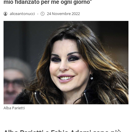
mio fidanzato per me ogni giorno”
aliceantonucci
-
24 Novembre 2022
Alba Parietti