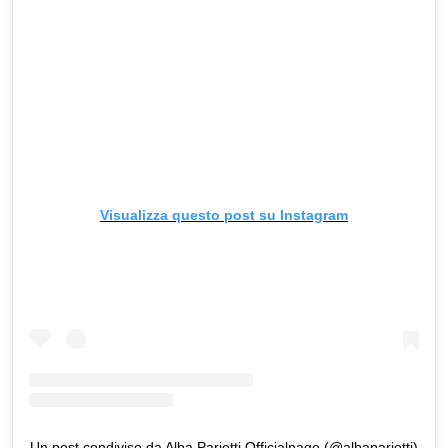
Visualizza questo post su Instagram
Un post condiviso da Alba Parietti Officialpage (@albaparietti)