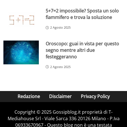
5+7=2 impossibile? Sposta un solo
fiammifero e trova la soluzione
2 Agosto 2025
Oroscopo: guai in vista per questo
segno mentre altri due
festeggeranno
2 Agosto 2025
Redazione
Disclaimer
Privacy Policy
Copyright © 2025 Gossipblog.it proprietà di T-
Mediahouse Srl - Viale Sarca 336 20126 Milano - P.Iva
06933670967 - Questo blog non è una testata