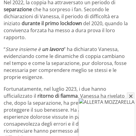
Nel 2022, la coppia ha attraversato un periodo di
separazione
che ha sorpreso i fan. Secondo le
dichiarazioni di Vanessa, il periodo di difficoltà era
iniziato
durante il primo lockdown
del 2020, quando la
convivenza forzata ha messo a dura prova il loro
rapporto.
“
Stare insieme è
un lavoro
” ha dichiarato Vanessa,
evidenziando come le dinamiche di coppia cambiano
nel tempo e come la separazione, pur dolorosa, fosse
necessaria per comprendere meglio se stessi e le
proprie esigenze.
Fortunatamente, nel luglio 2023, i due hanno
ufficializzato il
ritorno di fiamma
. Vanessa ha rivelato
che, dopo la separazione, ha preso una decisione per
proteggere il suo benessere. Ha avuto paura di ripetere
esperienze dolorose vissute in passato, ma la
consapevolezza degli errori e il desiderio di
ricominciare hanno permesso alla coppia di superare le