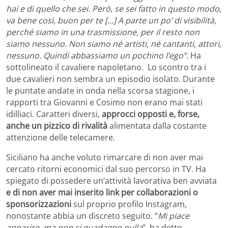
hai e di quello che sei. Però, se sei fatto in questo modo,
va bene così, buon per te […] A parte un po’ di visibilità,
perché siamo in una trasmissione, per il resto non
siamo nessuno. Non siamo né artisti, né cantanti, attori,
nessuno. Quindi abbassiamo un pochino l’ego”
. Ha
sottolineato il cavaliere napoletano.
Lo scontro tra i
due cavalieri non sembra un episodio isolato. Durante
le puntate andate in onda nella scorsa stagione, i
rapporti tra Giovanni e Cosimo non erano mai stati
idilliaci. Caratteri diversi,
approcci opposti e, forse,
anche un pizzico di rivalità
alimentata dalla costante
attenzione delle telecamere.
Siciliano ha anche voluto rimarcare di non aver mai
cercato ritorni economici dal suo percorso in TV. Ha
spiegato di possedere un’attività lavorativa ben avviata
e di non aver mai inserito link per collaborazioni o
sponsorizzazioni
sul proprio profilo Instagram,
nonostante abbia un discreto seguito. “
Mi piace
apparire, ma non ci guadagno nulla
”, ha detto,