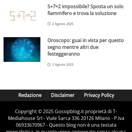
5+7=2 impossibile? Sposta un solo
fiammifero e trova la soluzione
2 Agosto 2025
Oroscopo: guai in vista per questo
segno mentre altri due
festeggeranno
2 Agosto 2025
Redazione
Disclaimer
Privacy Policy
Copyright © 2025 Gossipblog.it proprietà di T-
Mediahouse Srl - Viale Sarca 336 20126 Milano - P.Iva
06933670967 - Questo blog non è una testata
giornalistica, in quanto viene aggiornato senza alcuna