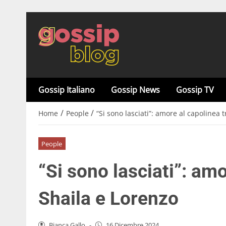
Gossip Italiano
Gossip News
Gossip TV
/
/
Home
People
“Si sono lasciati”: amore al capolinea 
People
“Si sono lasciati”: amo
Shaila e Lorenzo
Bianca Gallo
-
16 Dicembre 2024