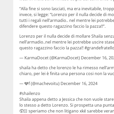
“Alla fine si sono lasciati, ma era inevitabile, tr
invece, si legge: “Lorenzo per il nulla decide di 
tutti i regali nell’armadio.. nel mentre lei potreb
difendere questo ragazzino faccio la pazza!!”.
Lorenzo per il nulla decide di mollare Shaila senz
nell’armadio..nel mentre lei potrebbe uscire stas
questo ragazzino faccio la pazza!! #grandefratell
— KarmaDocet (@KarmaDocet) December 16, 20
shaila ha detto che lorenzo le ha rimesso nell’arma
chiaro, per lei è finita una persona cosi non la v
— 🩶f (@machevoitu) December 16, 2024
#shailenzo
Shaila appena detto a Jessica che non vuole stare 
lo stesso a detto Lorenzo. Si prospetta una punta
🤦🏻 speriamo che non litigano xké sarebbe ver