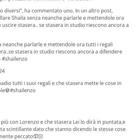
oppo diversi”, ha commentato uno. In un altro post,
mollare Shaila senza neanche parlarle e mettendole ora
be uscire stasera.. se stasera in studio riescono ancora a
a neanche parlarle e mettendole ora tutti i regali
era..se stasera in studio riescono ancora a difendere
o #shailenzo
24
dio tutti i suoi regali e che stasera mette le cose in
uole💀#shailenzo
più con Lorenzo e che stasera Lei lo dirà in puntata,e
ta scintillante dato che stanno dicendo le stesse cose
amente peccato🤦🏻