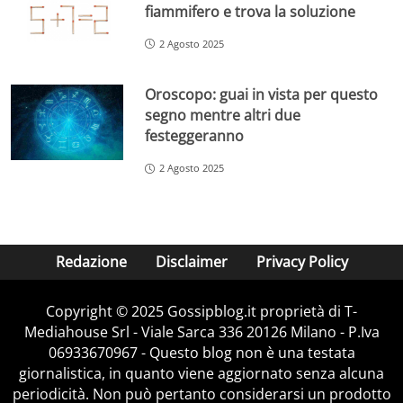
fiammifero e trova la soluzione
2 Agosto 2025
Oroscopo: guai in vista per questo
segno mentre altri due
festeggeranno
2 Agosto 2025
Redazione
Disclaimer
Privacy Policy
Copyright © 2025 Gossipblog.it proprietà di T-
Mediahouse Srl - Viale Sarca 336 20126 Milano - P.Iva
06933670967 - Questo blog non è una testata
giornalistica, in quanto viene aggiornato senza alcuna
periodicità. Non può pertanto considerarsi un prodotto