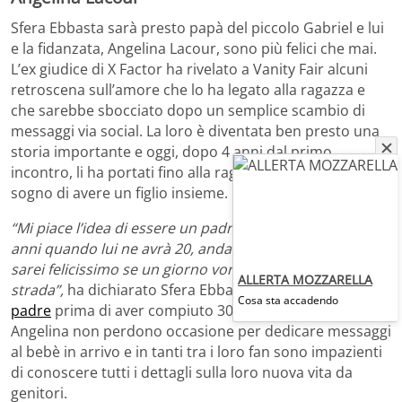
Sfera Ebbasta sarà presto papà del piccolo Gabriel e lui
e la fidanzata, Angelina Lacour, sono più felici che mai.
L’ex giudice di X Factor ha rivelato a Vanity Fair alcuni
retroscena sull’amore che lo ha legato alla ragazza e
che sarebbe sbocciato dopo un semplice scambio di
messaggi via social. La loro è diventata ben presto una
storia importante e oggi, dopo 4 anni dal primo
incontro, li ha portati fino alla raggiungimento del
sogno di avere un figlio insieme.
“Mi piace l’idea di essere un padre giovane, avere 50
anni quando lui ne avrà 20, andare insieme a Miami. E
sarei felicissimo se un giorno vorrà prendere la mia
ALLERTA MOZZARELLA
strada”,
ha dichiarato Sfera Ebbasta, che diventerà
Cosa sta accadendo
padre
prima di aver compiuto 30 anni. Sui social lui e
Angelina non perdono occasione per dedicare messaggi
al bebè in arrivo e in tanti tra i loro fan sono impazienti
di conoscere tutti i dettagli sulla loro nuova vita da
genitori.