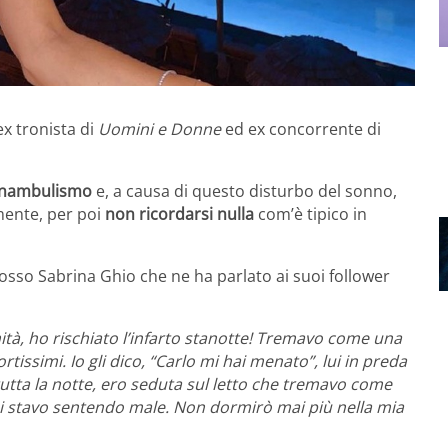
 ex tronista di
Uomini e Donne
ed ex concorrente di
nambulismo
e, a causa di questo disturbo del sonno,
mente, per poi
non ricordarsi nulla
com’è tipico in
osso Sabrina Ghio che ne ha parlato ai suoi follower
à, ho rischiato l’infarto stanotte! Tremavo come una
rtissimi. Io gli dico, “Carlo mi hai menato”, lui in preda
utta la notte, ero seduta sul letto che tremavo come
mi stavo sentendo male. Non dormirò mai più nella mia