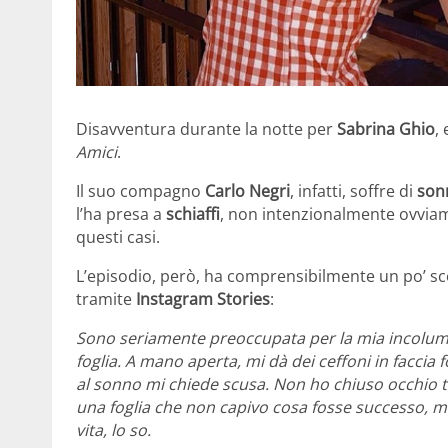
Disavventura durante la notte per
Sabrina Ghio
,
Amici
.
Il suo compagno
Carlo Negri
, infatti, soffre di
son
l’ha presa a
schiaffi
, non intenzionalmente ovvia
questi casi.
L’episodio, però, ha comprensibilmente un po’ sc
tramite
Instagram Stories
:
Sono seriamente preoccupata per la mia incolumit
foglia. A mano aperta, mi dà dei ceffoni in faccia fo
al sonno mi chiede scusa. Non ho chiuso occhio t
una foglia che non capivo cosa fosse successo, 
vita, lo so.