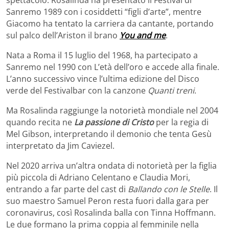
spettacolo. Rosalinda ha presentato il Festival di
Sanremo 1989 con i cosiddetti “figli d’arte”, mentre
Giacomo ha tentato la carriera da cantante, portando
sul palco dell’Ariston il brano
You and me
.
Nata a Roma il 15 luglio del 1968, ha partecipato a
Sanremo nel 1990 con L’età dell’oro e accede alla finale.
L’anno successivo vince l’ultima edizione del Disco
verde del Festivalbar con la canzone
Quanti treni
.
Ma Rosalinda raggiunge la notorietà mondiale nel 2004
quando recita ne
La passione di Cristo
per la regia di
Mel Gibson, interpretando il demonio che tenta Gesù
interpretato da Jim Caviezel.
Nel 2020 arriva un’altra ondata di notorietà per la figlia
più piccola di Adriano Celentano e Claudia Mori,
entrando a far parte del cast di
Ballando con le Stelle
. Il
suo maestro Samuel Peron resta fuori dalla gara per
coronavirus, così Rosalinda balla con Tinna Hoffmann.
Le due formano la prima coppia al femminile nella