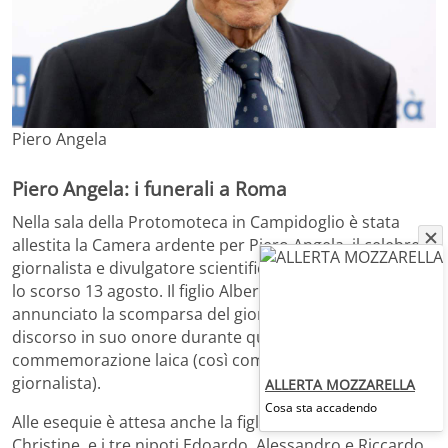
Piero Angela
Piero Angela: i funerali a Roma
Nella sala della Protomoteca in Campidoglio è stata
allestita la Camera ardente per Piero Angela, il celebre
giornalista e divulgatore scientifico scomparso a 93 anni
lo scorso 13 agosto. Il figlio Alberto, che per primo ha
annunciato la scomparsa del giornalista, terrà un
discorso in suo onore durante quella che sarà una
commemorazione laica (così come voluto dal
giornalista).
ALLERTA MOZZARELLA
Cosa sta accadendo
Alle esequie è attesa anche la figlia del giornalista,
Christine, e i tre nipoti Edoardo, Alessandro e Riccardo