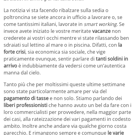
La notizia vi sta facendo ribalzare sulla sedia o
poltroncina se siete ancora in ufficio a lavorare o, se
come tantissimi italiani, lavorate in
smart working.
Se
invece avete iniziato le vostre meritate
vacanze
non
crederete ai vostri occhi mentre vi state rilassando ben
sdraiati sul lettino al mare o in piscina. Difatti, con
la
forte crisi
, sia economica sia sociale, che vige
praticamente ovunque, sentir parlare di
tanti soldini in
arrivo
è indubbiamente da vedersi come un’autentica
manna dal cielo.
Tanto più che per moltissimi queste ultime settimane
sono state particolarmente amare per via del
pagamento di tasse
e non solo. Stiamo parlando dei
liberi professionisti
che hanno avuto un bel da fare con i
loro commercialisti per provvedere, nella maggior parte
dei casi, alla rateizzazione dei vari pagamenti in codesto
ambito. Inoltre anche andare via qualche giorno costa
parecchio. E rimangono sempre e comunque
le varie