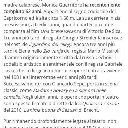
madre calabrese, Monica Guerritore
ha recentemente
compiuto 62 anni.
Appartiene al segno zodiacale del
Capricorno ed è alta circa 1.68 m. La sua carriera inizia
prestissimo, a tredici anni, quando partecipa come
comparsa al film
Una breve vacanza
di Vittorio De Sica.
Tre anni più tardi, il regista Giorgio Strehler la inserisce
nel cast de
Il giardino dei ciliegi
. Ancora tre anni più
tardi è Elena nello
Zio Vanja
del regista Mario Missiroli,
dramma originariamente scritto dal russo Cechov. Il
sodalizio artistico e sentimentale con il regista Gabriele
Lavia, che la dirige in numerose opere teatrali, avviene
nel 1981 e si interrompe venti anni più tardi.
Successivamente, con Giancarlo Sepe, porta in scena
classici come
Madame Bovary e La signora delle
camelie
. Negli ultimi anni, le opere che porta in teatro
sono spesso firmate o dirette da lei:
Qualcosa rimane
del 2016,
L’anima buona di Sezuan
di Brecht.
Pur rimanendo profondamente legata al teatro, non
disdegna la televisione e il cinema: nel 1977 è tra i