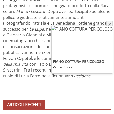
protagonisti del primo sceneggiato prodotto dalla Rai a
colori,
Manon Lescaut
. Dopo aver partecipato ad alcune
pellicole giudicate eroticamente stimolanti
(Fotografando Patrizia e La venexiana), ottiene grande
successo per
La Lupa
, nel 1996, diretta da Lavia insieme
a Giancarlo Giannini e Michele Placido. Tra gli altri titoli
cinematografici che hanno rappresentato le occasioni
di consacrazione del suo talento da parte di critica e
pubblica, vanno menzionate
Un giorno perfetto
di
Ferzan Özpetek e le commedie
La peggior settimana
PIANO COTTURA PERICOLOSO
della mia vita
con Fabio De Luigi,
Come non detto
di Ivan
Vanno rimossi
Silvestrini. Tra i recenti impegni televisivi, da segnalare il
ruolo di Lucia Ferro nella fiction
Non uccidere
.
ARTICOLI RECENTI