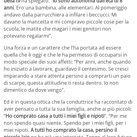
della tv
ha spiegato: “
Io sono autonoma dall’età di 8
anni
. Ero una bambina, alle elementari. Al pomeriggio
andavo dalla parrucchiera a infilare i beccucci. Mi
davano la mancetta e mi compravo piccole cose per la
scuola, le matite che magari i miei genitori non
potevano regalarmi”.
Una forza e un carattere che l’ha portata ad essere
quella che è oggi e che le ha permesso di occuparsi in
modo speciale dei suoi affetti: “Per anni, anche quando
ho iniziato a lavorare, guardavo il centesimo. Se cresci
imparando a stare attenta persino a comprarti un paio
di scarpe, questa attitudine ti resta dentro. Io non
dimentico da dove vengo”.
Ed è in questa ottica che la conduttrice ha raccontato di
aver pensato a tutta la sua famiglia, anche ai più piccoli:
“
Ho comprato casa a tutti i miei figli e nipoti
“. “Per me
non spendo quasi niente. Spendo per i miei figli, per i
miei nipoti.
A tutti ho comprato la casa, persino il
piccolo Iaio
ne ha già una intestata. Tengo al loro futuro,