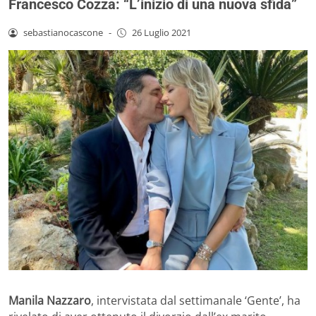
Francesco Cozza: “L’inizio di una nuova sfida”
sebastianocascone
-
26 Luglio 2021
Manila Nazzaro
, intervistata dal settimanale ‘Gente’, ha