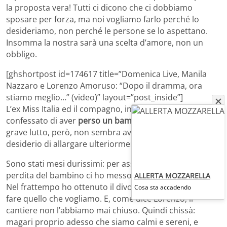
la proposta vera! Tutti ci dicono che ci dobbiamo
sposare per forza, ma noi vogliamo farlo perché lo
desideriamo, non perché le persone se lo aspettano.
Insomma la nostra sarà una scelta d’amore, non un
obbligo.
[ghshortpost id=174617 title=”Domenica Live, Manila
Nazzaro e Lorenzo Amoruso: “Dopo il dramma, ora
stiamo meglio…” (video)” layout=”post_inside”]
L’ex Miss Italia ed il compagno, in questi mesi, hanno
confessato di aver
perso un bambino
. Il dolore per il
grave lutto, però, non sembra aver accanto il comune
desiderio di allargare ulteriormente la famiglia:
Sono stati mesi durissimi: per assorbire il colpo della
perdita del bambino ci ho messo settimane e lacrime.
ALLERTA MOZZARELLA
Nel frattempo ho ottenuto il divorzio, e ora possiamo
Cosa sta accadendo
fare quello che vogliamo. E, come dice Lorenzo, il
cantiere non l’abbiamo mai chiuso. Quindi chissà:
magari proprio adesso che siamo calmi e sereni, e