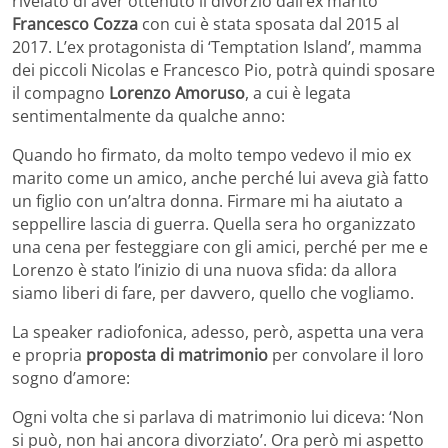
rivelato di aver ottenuto il divorzio dall’ex marito
Francesco Cozza
con cui è stata sposata dal 2015 al
2017. L’ex protagonista di ‘Temptation Island’, mamma
dei piccoli Nicolas e Francesco Pio, potrà quindi sposare
il compagno
Lorenzo Amoruso
, a cui è legata
sentimentalmente da qualche anno:
Quando ho firmato, da molto tempo vedevo il mio ex
marito come un amico, anche perché lui aveva già fatto
un figlio con un’altra donna. Firmare mi ha aiutato a
seppellire lascia di guerra. Quella sera ho organizzato
una cena per festeggiare con gli amici, perché per me e
Lorenzo è stato l’inizio di una nuova sfida: da allora
siamo liberi di fare, per davvero, quello che vogliamo.
La speaker radiofonica, adesso, però, aspetta una vera
e propria
proposta di matrimonio
per convolare il loro
sogno d’amore:
Ogni volta che si parlava di matrimonio lui diceva: ‘Non
si può, non hai ancora divorziato’. Ora però mi aspetto