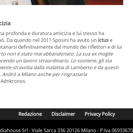
cizia
na profonda e duratura amicizia e lui stesso ha
 può. Da quando nel 2011 Sposini ha avuto un
ictus
e
tanarsi definitivamente dal mondo dei riflettori e di lui
to non è stato mai abbandonato. La sua ex moglie
cendo un lavoro straordinario. Lo sostiene, gli sta
mente stravolta dalla malattia di Lamberto e da questi
 Andrò a Milano anche per ringraziarla
a Adnkronos.
Redazione
Disclaimer
Privacy Policy
iahouse Srl - Viale Sarca 336 20126 Milano - P.Iva 06933670