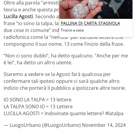
Oltre alla parola “armistizio”, però, ci sarebbe un’altra
teoria e anche questa porterebbe in qualche modo a
Lucilla Agosti
. Secondo alcuni l’indizio fornito con la
frase “io sono la talpa, la talpa sono io, abbiamo almeno
PALLINA DI CARTA STAGNOLA
due cose in comune” indicherebbe la conduttrice
Trucco a casa
radiofonica come la “nemica” per via delle lettere che
compongono il suo nome, 13 come l’inizio della frase.
“Non ci sono dubbi”, ha detto qualcuno. “Anche per me
è lei”, ha detto un altro utente.
Staremo a vedere se la Agosti farà qualcosa per
confermare tali ipotesi oppure ci sarà qualche altro
indizio che porterà il pubblico a ipotizzare altre teorie.
IO SONO LA TALPA = 13 lettere
LA TALPA SONO IO = 13 Lettere
LUCILLA AGOSTI = Indovinate quante lettere? #latalpa
— LuogoUrbano (@LuogoUrbano) November 14, 2024