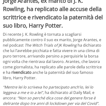
Jorge Arantes, ex marito di J. K.
Rowling, ha replicato alle accuse della
scrittrice e rivendicato la paternità del
suo libro, Harry Potter.
Di recente J. K. Rowling è tornata a scagliarsi
pubblicamente contro il suo ex marito, Jorge Arantes, e
nel podcast
The Witch Trials of JK Rowling
ha dichiarato
che lui l’avrebbe picchiata e fatta vivere in una clima di
puro terrore, arrivando persino a perquisirle la borsa
ogni volta che rientrava dal lavoro. Arantes, che lavora
come giornalista, ha replicato alle parole della scrittrice
e ha
rivendicato
anche la paternità del suo famoso
libro, Harry Potter.
“Mentre lei lo scriveva ho partecipato anch’io, lei lo
leggeva a me e io a lei”
, ha dichiarato al Daily Mail, e
ancora:
“Non so perché dica cose del genere forse è
delirante dopo tre anni di lockdown per via del Covid”.