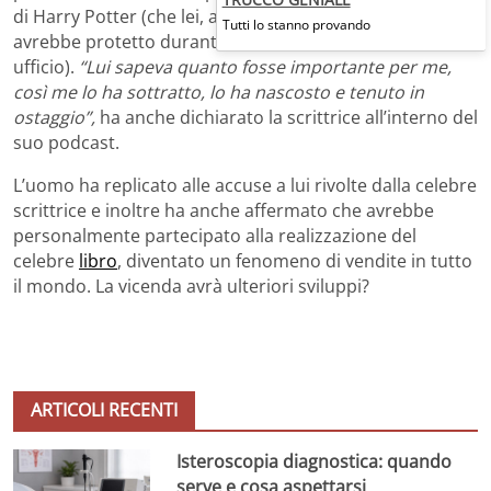
di Harry Potter (che lei, attraverso uno stratagemma,
Tutti lo stanno provando
avrebbe protetto durante i suoi turni di lavoro in
ufficio).
“Lui sapeva quanto fosse importante per me,
così me lo ha sottratto, lo ha nascosto e tenuto in
ostaggio”,
ha anche dichiarato la scrittrice all’interno del
suo podcast.
L’uomo ha replicato alle accuse a lui rivolte dalla celebre
scrittrice e inoltre ha anche affermato che avrebbe
personalmente partecipato alla realizzazione del
celebre
libro
, diventato un fenomeno di vendite in tutto
il mondo. La vicenda avrà ulteriori sviluppi?
ARTICOLI RECENTI
Isteroscopia diagnostica: quando
serve e cosa aspettarsi