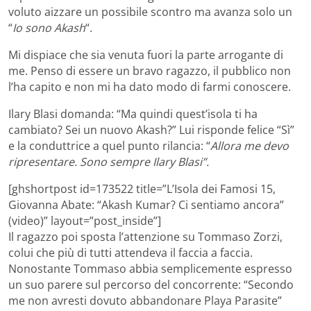
voluto aizzare un possibile scontro ma avanza solo un
“
Io sono Akash
“.
Mi dispiace che sia venuta fuori la parte arrogante di
me. Penso di essere un bravo ragazzo, il pubblico non
l’ha capito e non mi ha dato modo di farmi conoscere.
Ilary Blasi domanda: “Ma quindi quest’isola ti ha
cambiato? Sei un nuovo Akash?” Lui risponde felice “Sì”
e la conduttrice a quel punto rilancia: “
Allora me devo
ripresentare. Sono sempre Ilary Blasi”.
[ghshortpost id=173522 title=”L’Isola dei Famosi 15,
Giovanna Abate: “Akash Kumar? Ci sentiamo ancora”
(video)” layout=”post_inside”]
Il ragazzo poi sposta l’attenzione su Tommaso Zorzi,
colui che più di tutti attendeva il faccia a faccia.
Nonostante Tommaso abbia semplicemente espresso
un suo parere sul percorso del concorrente: “Secondo
me non avresti dovuto abbandonare Playa Parasite”