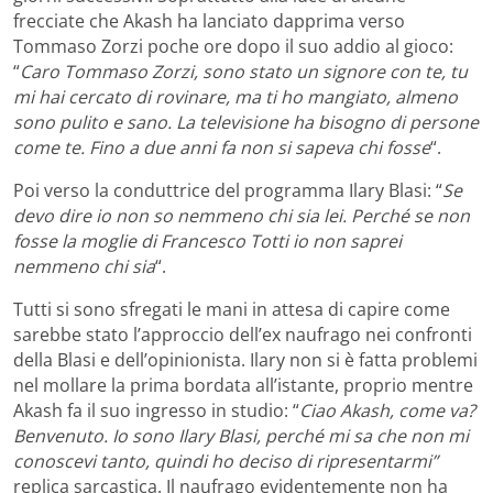
frecciate che Akash ha lanciato dapprima verso
Tommaso Zorzi poche ore dopo il suo addio al gioco:
“
Caro Tommaso Zorzi, sono stato un signore con te, tu
mi hai cercato di rovinare, ma ti ho mangiato, almeno
sono pulito e sano. La televisione ha bisogno di persone
come te. Fino a due anni fa non si sapeva chi fosse
“.
Poi verso la conduttrice del programma Ilary Blasi: “
Se
devo dire io non so nemmeno chi sia lei. Perché se non
fosse la moglie di Francesco Totti io non saprei
nemmeno chi sia
“.
Tutti si sono sfregati le mani in attesa di capire come
sarebbe stato l’approccio dell’ex naufrago nei confronti
della Blasi e dell’opinionista. Ilary non si è fatta problemi
nel mollare la prima bordata all’istante, proprio mentre
Akash fa il suo ingresso in studio: “
Ciao Akash, come va?
Benvenuto. Io sono Ilary Blasi, perché mi sa che non mi
conoscevi tanto, quindi ho deciso di ripresentarmi”
replica sarcastica. Il naufrago evidentemente non ha