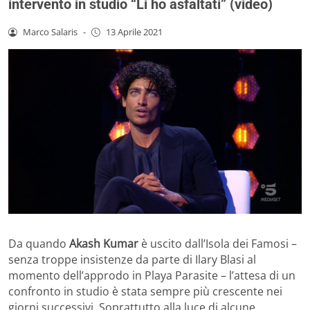
intervento in studio “Li ho asfaltati” (video)
Marco Salaris
-
13 Aprile 2021
Da quando
Akash Kumar
è uscito dall’Isola dei Famosi –
senza troppe insistenze da parte di Ilary Blasi al
momento dell’approdo in Playa Parasite – l’attesa di un
confronto in studio è stata sempre più crescente nei
giorni successivi. Soprattutto alla luce di alcune