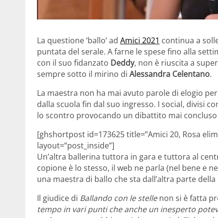
La questione ‘ballo’ ad
Amici 2021
continua a soll
puntata del serale. A farne le spese fino alla set
con il suo fidanzato
Deddy
, non è riuscita a super
sempre sotto il mirino di
Alessandra Celentano
.
La maestra non ha mai avuto parole di elogio per l
dalla scuola fin dal suo ingresso. I social, divisi
lo scontro provocando un dibattito mai concluso
[ghshortpost id=173625 title=”Amici 20, Rosa elimi
layout=”post_inside”]
Un’altra ballerina tuttora in gara e tuttora al cen
copione è lo stesso, il web ne parla (nel bene e ne
una maestra di ballo che sta dall’altra parte dell
Il giudice di
Ballando con le stelle
non si è fatta pr
tempo in vari punti che anche un inesperto poteva