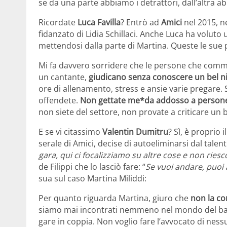
se da una parte abbiamo i detrattori, dall’altra ab
Ricordate
Luca Favilla
? Entrò ad
Amici
nel 2015, ne
fidanzato di Lidia Schillaci. Anche Luca ha voluto u
mettendosi dalla parte di Martina. Queste le sue 
Mi fa davvero sorridere che le persone che comm
un cantante,
giudicano senza conoscere un bel n
ore di allenamento, stress e ansie varie pregare. 
offendete.
Non gettate me*da addosso a persone 
non siete del settore, non provate a criticare un 
E se vi citassimo
Valentin Dumitru
? Sì, è proprio
serale di Amici, decise di autoeliminarsi dal talen
gara, qui ci focalizziamo su altre cose e non ries
de Filippi che lo lasciò fare: “
Se vuoi andare, puoi
sua sul caso Martina Miliddi:
Per quanto riguarda Martina, giuro che
non la c
siamo mai incontrati nemmeno nel mondo del ball
gare in coppia. Non voglio fare l’avvocato di nes