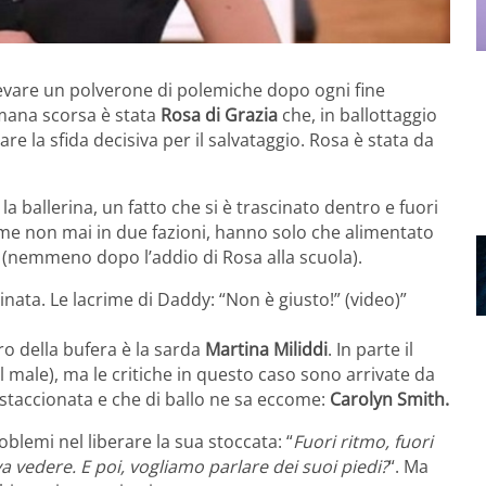
evare un polverone di polemiche dopo ogni fine
timana scorsa è stata
Rosa di Grazia
che, in ballottaggio
are la sfida decisiva per il salvataggio. Rosa è stata da
a ballerina, un fatto che si è trascinato dentro e fuori
 come non mai in due fazioni, hanno solo che alimentato
 (nemmeno dopo l’addio di Rosa alla scuola).
nata. Le lacrime di Daddy: “Non è giusto!” (video)”
tro della bufera è la sarda
Martina Miliddi
. In parte il
l male), ma le critiche in questo caso sono arrivate da
a staccionata e che di ballo ne sa eccome:
Carolyn Smith.
oblemi nel liberare la sua stoccata: “
Fuori ritmo, fuori
 vedere. E poi, vogliamo parlare dei suoi piedi?
“. Ma