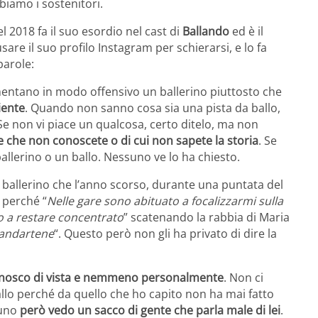
biamo i sostenitori.
l 2018 fa il suo esordio nel cast di
Ballando
ed è il
sare il suo profilo Instagram per schierarsi, e lo fa
parole:
entano in modo offensivo un ballerino piuttosto che
iente
. Quando non sanno cosa sia una pista da ballo,
Se non vi piace un qualcosa, certo ditelo, ma non
che non conoscete o di cui non sapete la storia
. Se
ballerino o un ballo. Nessuno ve lo ha chiesto.
 il ballerino che l’anno scorso, durante una puntata del
t perché “
Nelle gare sono abituato a focalizzarmi sulla
co a restare concentrato
” scatenando la rabbia di Maria
 andartene
“. Questo però non gli ha privato di dire la
onosco di vista e nemmeno personalmente
. Non ci
o perché da quello che ho capito non ha mai fatto
suno
però vedo un sacco di gente che parla male di lei
.