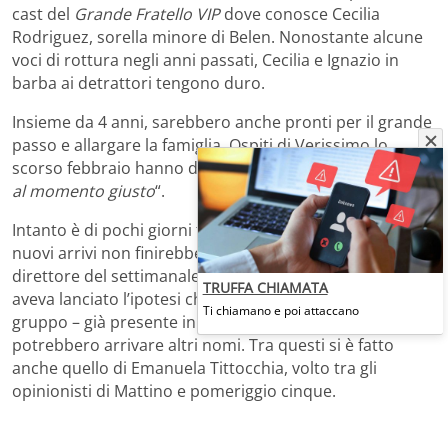
cast del
Grande Fratello VIP
dove conosce Cecilia
Rodriguez, sorella minore di Belen. Nonostante alcune
voci di rottura negli anni passati, Cecilia e Ignazio in
barba ai detrattori tengono duro.
Insieme da 4 anni, sarebbero anche pronti per il grande
passo e allargare la famiglia. Ospiti di Verissimo lo
scorso febbraio hanno dichiarato: “
La voglia c’è, arriverà
al momento giusto
“.
Intanto è di pochi giorni fa l’indiscrezione secondo cui i
nuovi arrivi non finirebbero qua. Riccardo Signoretti,
direttore del settimanale Nuovo, alla fine di marzo
TRUFFA CHIAMATA
aveva lanciato l’ipotesi che ai naufraghi in aggiunta al
Ti chiamano e poi attaccano
gruppo – già presente in Honduras da quasi un mese –
potrebbero arrivare altri nomi. Tra questi si è fatto
anche quello di Emanuela Tittocchia, volto tra gli
opinionisti di Mattino e pomeriggio cinque.