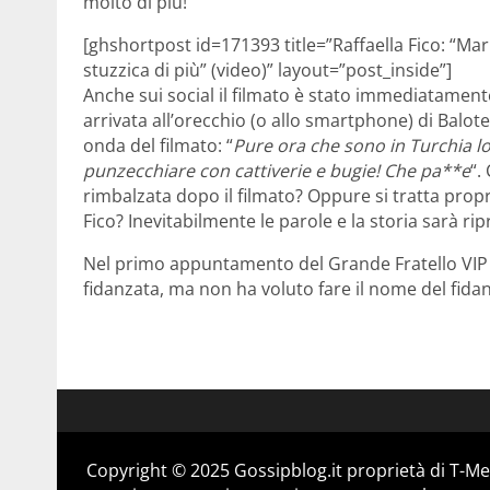
molto di più!
[ghshortpost id=171393 title=”Raffaella Fico: “Mari
stuzzica di più” (video)” layout=”post_inside”]
Anche sui social il filmato è stato immediatame
arrivata all’orecchio (o allo smartphone) di Balo
onda del filmato: “
Pure ora che sono in Turchia lo
punzecchiare con cattiverie e bugie! Che pa**e
“.
rimbalzata dopo il filmato? Oppure si tratta propri
Fico? Inevitabilmente le parole e la storia sarà 
Nel primo appuntamento del Grande Fratello VIP R
fidanzata, ma non ha voluto fare il nome del fida
Copyright © 2025 Gossipblog.it proprietà di T-Med