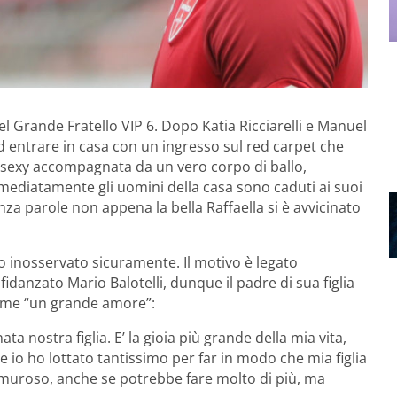
el Grande Fratello VIP 6. Dopo Katia Ricciarelli e Manuel
ad entrare in casa con un ingresso sul red carpet che
a sexy accompagnata da un vero corpo di ballo,
mediatamente gli uomini della casa sono caduti ai suoi
za parole non appena la bella Raffaella si è avvicinato
o inosservato sicuramente. Il motivo è legato
fidanzato Mario Balotelli, dunque il padre di sua figlia
 come “un grande amore”:
a nostra figlia. E’ la gioia più grande della mia vita,
 e io ho lottato tantissimo per far in modo che mia figlia
muroso, anche se potrebbe fare molto di più, ma