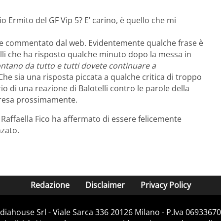
o Ermito del GF Vip 5? E’ carino, è quello che mi
nte commentato dal web. Evidentemente qualche frase è
telli che ha risposto qualche minuto dopo la messa in
ntano da tutto e tutti dovete continuare a
 Che sia una risposta piccata a qualche critica di troppo
o di una reazione di Balotelli contro le parole della
ripresa prossimamente.
affaella Fico ha affermato di essere felicemente
nzato.
Redazione
Disclaimer
Privacy Policy
iahouse Srl - Viale Sarca 336 20126 Milano - P.Iva 06933670