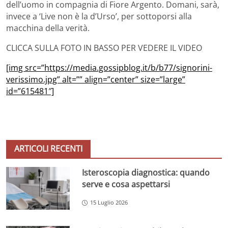
dell’uomo in compagnia di Fiore Argento. Domani, sarà,
invece a ‘Live non è la d’Urso’, per sottoporsi alla
macchina della verità.
CLICCA SULLA FOTO IN BASSO PER VEDERE IL VIDEO
[img src=”https://media.gossipblog.it/b/b77/signorini-
verissimo.jpg” alt=”” align=”center” size=”large”
id=”615481″]
ARTICOLI RECENTI
Isteroscopia diagnostica: quando
serve e cosa aspettarsi
15 Luglio 2026