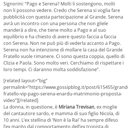
Signorini: “Pago e Serena? Molti li sostengono, molti
non li possono vedere. Credo che Serena si voglia fare
pubblicità con questa partecipazione al Grande. Serena
avrà un incontro con una persona che non gliele
manderà a dire, che tiene molto a Pago e al suo
equilibrio e ha chiesto di avere questo faccia a faccia
con Serena. Non ne può più di vederla accanto a Pago.
Serena non ha intenzione di mollare la casa del Grande
Fratello vuole rimanere. Ci sono questa coppia, quello di
Clizia e Paola. Sono molto veri. Cerchiamo di rispettare i
loro tempi. Ci daranno molta soddisfazione”.
[related layout=”big”
permalink=”https://www.gossipblog.it/post/615455/grand
fratello-vip-pago-serena-enardu-matrimonio-proposta-
video”][/related]
La donna, in questione, è
Miriana Trevisan
, ex moglie
del cantautore sardo, e mamma di suo figlio Nicola, di
10 anni. L’ex stellina di ‘Non è la Rai’ ha sempre difeso
l’ex marito dal comportamento dell’ex tronista di