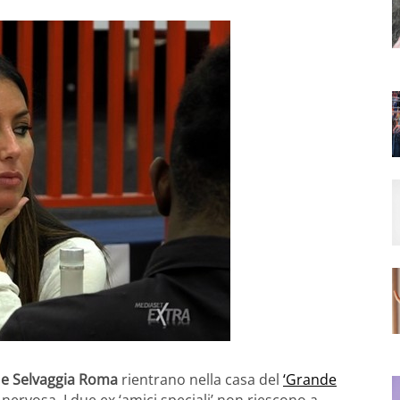
i e Selvaggia Roma
rientrano nella casa del
‘Grande
nervosa. I due ex ‘amici speciali’ non riescono a