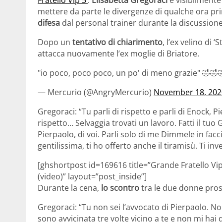
mettere da parte le divergenze di qualche ora prim
difesa
dal personal trainer durante la discussione
Dopo un
tentativo di chiarimento
, l’ex velino di 
attacca nuovamente l’ex moglie di Briatore.
"io poco, poco poco, un po' di meno grazie" 🤣🤣
— Mercurio (@AngryMercurio)
November 18, 202
Gregoraci: “Tu parli di rispetto e parli di Enock, P
rispetto… Selvaggia trovati un lavoro. Fatti il tuo 
Pierpaolo, di voi. Parli solo di me Dimmele in facc
gentilissima, ti ho offerto anche il tiramisù. Ti inv
[ghshortpost id=169616 title=”Grande Fratello Vip 
(video)” layout=”post_inside”]
Durante la cena,
lo scontro
tra le due donne pros
Gregoraci: “Tu non sei l’avvocato di Pierpaolo. N
sono avvicinata tre volte vicino a te e non mi hai