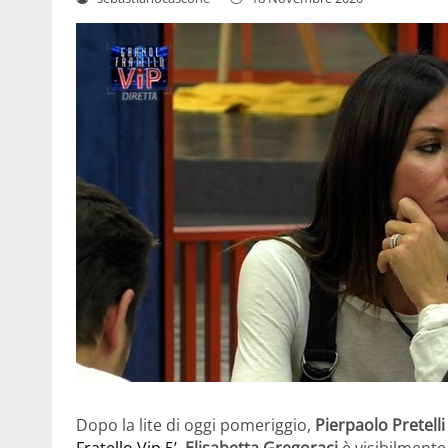
Dopo la lite di oggi pomeriggio,
Pierpaolo Pretell
Fratello Vip 5’
.
Elisabetta Gregoraci
è visibilmente 