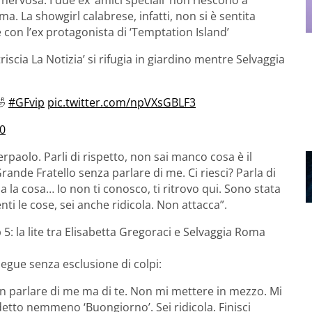
a. La showgirl calabrese, infatti, non si è sentita
 con l’ex protagonista di ‘Temptation Island’
‘Striscia La Notizia’ si rifugia in giardino mentre Selvaggia
🤣
#GFvip
pic.twitter.com/npVXsGBLF3
0
ierpaolo. Parli di rispetto, non sai manco cosa è il
Grande Fratello senza parlare di me. Ci riesci? Parla di
ia la cosa… Io non ti conosco, ti ritrovo qui. Sono stata
enti le cose, sei anche ridicola. Non attacca”.
5: la lite tra Elisabetta Gregoraci e Selvaggia Roma
egue senza esclusione di colpi:
on parlare di me ma di te. Non mi mettere in mezzo. Mi
 detto nemmeno ‘Buongiorno’. Sei ridicola. Finisci