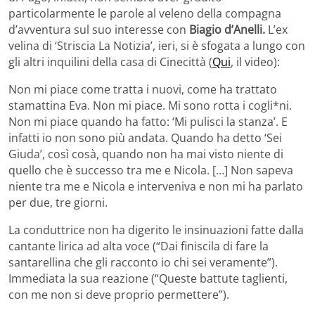
particolarmente le parole al veleno della compagna
d’avventura sul suo interesse con
Biagio d’Anelli.
L’ex
velina di ‘Striscia La Notizia’, ieri, si è sfogata a lungo con
gli altri inquilini della casa di Cinecittà (
Qui
, il video):
Non mi piace come tratta i nuovi, come ha trattato
stamattina Eva. Non mi piace. Mi sono rotta i cogli*ni.
Non mi piace quando ha fatto: ‘Mi pulisci la stanza’. E
infatti io non sono più andata. Quando ha detto ‘Sei
Giuda’, così cosà, quando non ha mai visto niente di
quello che è successo tra me e Nicola. […] Non sapeva
niente tra me e Nicola e interveniva e non mi ha parlato
per due, tre giorni.
La conduttrice non ha digerito le insinuazioni fatte dalla
cantante lirica ad alta voce (“Dai finiscila di fare la
santarellina che gli racconto io chi sei veramente”).
Immediata la sua reazione (“Queste battute taglienti,
con me non si deve proprio permettere”).