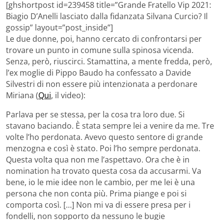
[ghshortpost id=239458 title=”Grande Fratello Vip 2021:
Biagio D’Anelli lasciato dalla fidanzata Silvana Curcio? Il
gossip” layout=”post_inside”]
Le due donne, poi, hanno cercato di confrontarsi per
trovare un punto in comune sulla spinosa vicenda.
Senza, però, riuscirci. Stamattina, a mente fredda, però,
l’ex moglie di Pippo Baudo ha confessato a Davide
Silvestri di non essere più intenzionata a perdonare
Miriana (
Qui
, il video):
Parlava per se stessa, per la cosa tra loro due. Si
stavano baciando. È stata sempre lei a venire da me. Tre
volte l’ho perdonata. Avevo questo sentore di grande
menzogna e così è stato. Poi l’ho sempre perdonata.
Questa volta qua non me l’aspettavo. Ora che è in
nomination ha trovato questa cosa da accusarmi. Va
bene, io le mie idee non le cambio, per me lei è una
persona che non conta più. Prima piange e poi si
comporta così. […] Non mi va di essere presa per i
fondelli, non sopporto da nessuno le bugie