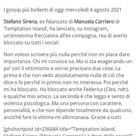
I gossip più bollenti di oggi mercoledì 4 agosto 2021
Stefano Sirena
, ex fidanzato di
Manuela Carriero
di
‘Temptation Island’, ha lanciato, su Instagram,
un’ennesima frecciatina all’ex compagna, rea di averlo
bloccato su tutti i social:
Non volevo scrivere più nulla perché non mi piace dare
importanza. Chi mi conosce sa. Ma si sta esagerando un
po’ con il vittimismo e vorrei precisare due cose. La
prima è che non vedo assolutamente nulla di ciò che
dice o fa perché in primis non mi interessa. Poi perché
mi ha bloccato. Ha bloccato anche Federica (Cleo, ndr),
e qualche mio amico. La seconda è che leggo e sento di
violenza psicologica. Ma una persona con carattere,
personalità, e che non dipende totalmente da qualcuno,
anziché fare la vittima mi allontanava. Grazie a tutti.
[ghshortpost id=236684 title=”Temptation Island,
Stefano Sirena: “Manuela Carriero? Le devo delle scuse””