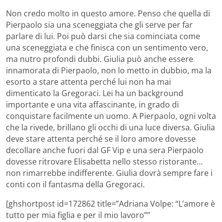
Non credo molto in questo amore. Penso che quella di
Pierpaolo sia una sceneggiata che gli serve per far
parlare di lui. Poi può darsi che sia cominciata come
una sceneggiata e che finisca con un sentimento vero,
ma nutro profondi dubbi. Giulia può anche essere
innamorata di Pierpaolo, non lo metto in dubbio, ma la
esorto a stare attenta perché lui non ha mai
dimenticato la Gregoraci. Lei ha un background
importante e una vita affascinante, in grado di
conquistare facilmente un uomo. A Pierpaolo, ogni volta
che la rivede, brillano gli occhi di una luce diversa. Giulia
deve stare attenta perché se il loro amore dovesse
decollare anche fuori dal GF Vip e una sera Pierpaolo
dovesse ritrovare Elisabetta nello stesso ristorante…
non rimarrebbe indifferente. Giulia dovrà sempre fare i
conti con il fantasma della Gregoraci.
[ghshortpost id=172862 title=”Adriana Volpe: “L’amore è
tutto per mia figlia e per il mio lavoro””