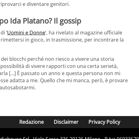
iprovarci e diventare genitori.
o Ida Platano? Il gossip
di ‘
Uomini e Donne
‘, ha rivelato al magazine ufficiale
rimettersi in gioco, in trasmissione, per incontrare la
 dei blocchi perché non riesco a vivere una storia
ossibilità di vivere rapporti con una certa serietà,
parla […] È passato un anno e questa persona non mi
sse adatta a me. Quello che mi manca, però, è provare
 autosabotarmi.
Redazione
Disclaimer
Privacy Policy
iahouse Srl - Viale Sarca 336 20126 Milano - P.Iva 06933670