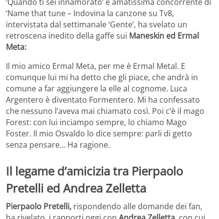
‘Quando ti sei innamorato’ e amatissima concorrente di
‘Name that tune – Indovina la canzone su Tv8,
intervistata dal settimanale ‘Gente’, ha svelato un
retroscena inedito della gaffe sui
Maneskin ed Ermal
Meta:
Il mio amico Ermal Meta, per me è Ermal Metal. E
comunque lui mi ha detto che gli piace, che andrà in
comune a far aggiungere la elle al cognome. Luca
Argentero è diventato Formentero. Mi ha confessato
che nessuno l’aveva mai chiamato così. Poi c’è il mago
Forest: con lui inciampo sempre, lo chiamo Mago
Foster. Il mio Osvaldo lo dice sempre: parli di getto
senza pensare… Ha ragione.
Il legame d’amicizia tra Pierpaolo
Pretelli ed Andrea Zelletta
Pierpaolo Pretelli,
rispondendo alle domande dei fan,
ha rivelato, i rapporti oggi con
Andrea Zelletta
, con cui