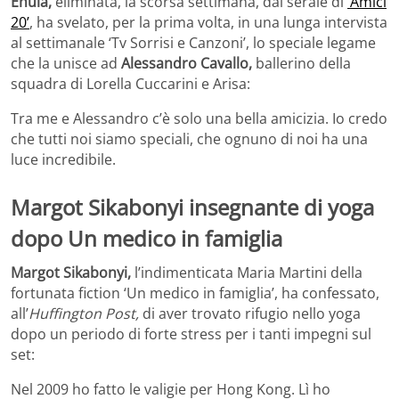
Enula,
eliminata, la scorsa settimana, dal serale di
‘Amici
20’
, ha svelato, per la prima volta, in una lunga intervista
al settimanale ‘Tv Sorrisi e Canzoni’, lo speciale legame
che la unisce ad
Alessandro Cavallo,
ballerino della
squadra di Lorella Cuccarini e Arisa:
Tra me e Alessandro c’è solo una bella amicizia. Io credo
che tutti noi siamo speciali, che ognuno di noi ha una
luce incredibile.
Margot Sikabonyi insegnante di yoga
dopo Un medico in famiglia
Margot Sikabonyi,
l’indimenticata Maria Martini della
fortunata fiction ‘Un medico in famiglia’, ha confessato,
all’
Huffington Post,
di aver trovato rifugio nello yoga
dopo un periodo di forte stress per i tanti impegni sul
set:
Nel 2009 ho fatto le valigie per Hong Kong. Lì ho