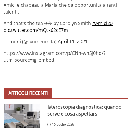
Amici e chapeau a Maria che dà opportunità a tanti
talenti.
And that's the tea ✈☕ by Carolyn Smith
#Amici20
pic.twitter.com/mQtx62cE7m
— moni (@_yumeomita)
April 11, 2021
https://www.instagram.com/p/CNh-wnSJ0ho/?
utm_source=ig_embed
ARTICOLI RECENTI
Isteroscopia diagnostica: quando
serve e cosa aspettarsi
15 Luglio 2026