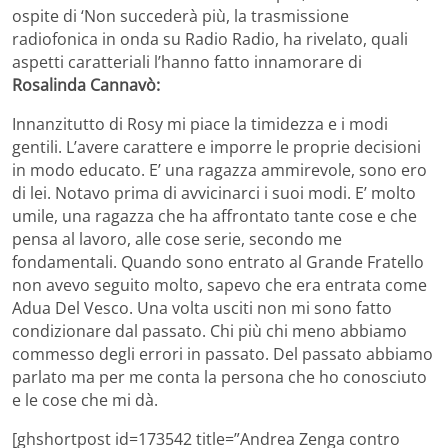
ospite di ‘Non succederà più, la trasmissione
radiofonica in onda su Radio Radio, ha rivelato, quali
aspetti caratteriali l’hanno fatto innamorare di
Rosalinda Cannavò:
Innanzitutto di Rosy mi piace la timidezza e i modi
gentili. L’avere carattere e imporre le proprie decisioni
in modo educato. E’ una ragazza ammirevole, sono ero
di lei. Notavo prima di avvicinarci i suoi modi. E’ molto
umile, una ragazza che ha affrontato tante cose e che
pensa al lavoro, alle cose serie, secondo me
fondamentali. Quando sono entrato al Grande Fratello
non avevo seguito molto, sapevo che era entrata come
Adua Del Vesco. Una volta usciti non mi sono fatto
condizionare dal passato. Chi più chi meno abbiamo
commesso degli errori in passato. Del passato abbiamo
parlato ma per me conta la persona che ho conosciuto
e le cose che mi dà.
[ghshortpost id=173542 title=”Andrea Zenga contro