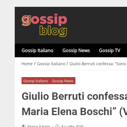
Gossip Italiano
Gossip News
Gossip TV
/
/
Home
Gossip Italiano
Giulio Berruti confessa: “Son
Gossip Italiano
Gossip News
Giulio Berruti confess
Maria Elena Boschi” (
Marco Salaris
-
6 Luglio 2020