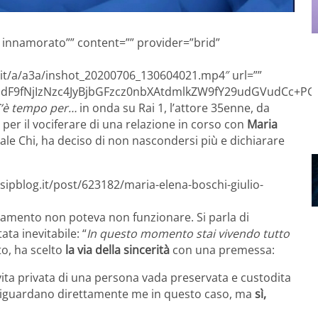
o innamorato”” content=”” provider=”brid”
.it/a/a3a/inshot_20200706_130604021.mp4″ url=””
F9fNjIzNzc4JyBjbGFzcz0nbXAtdmlkZW9fY29udGVudCc+PG
’è tempo per…
in onda su Rai 1, l’attore 35enne, da
per il vociferare di una relazione in corso con
Maria
ale Chi, ha deciso di non nascondersi più e dichiarare
sipblog.it/post/623182/maria-elena-boschi-giulio-
legamento non poteva non funzionare. Si parla di
ta inevitabile: “
In questo momento stai vivendo tutto
to, ha scelto
la via della sincerità
con una premessa:
ita privata di una persona vada preservata e custodita
n riguardano direttamente me in questo caso, ma
sì,