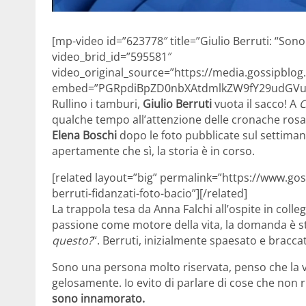
[mp-video id=”623778″ title=”Giulio Berruti: “Son
video_brid_id=”595581″
video_original_source=”https://media.gossipblog
embed=”PGRpdiBpZD0nbXAtdmlkZW9fY29udGVud
Rullino i tamburi,
Giulio Berruti
vuota il sacco! A
C
qualche tempo all’attenzione delle cronache rosa 
Elena Boschi
dopo le foto pubblicate sul settiman
apertamente che sì, la storia è in corso.
[related layout=”big” permalink=”https://www.gos
berruti-fidanzati-foto-bacio”][/related]
La trappola tesa da Anna Falchi all’ospite in col
passione come motore della vita, la domanda è sta
questo?
“. Berruti, inizialmente spaesato e bracca
Sono una persona molto riservata, penso che la v
gelosamente. Io evito di parlare di cose che no
sono innamorato.