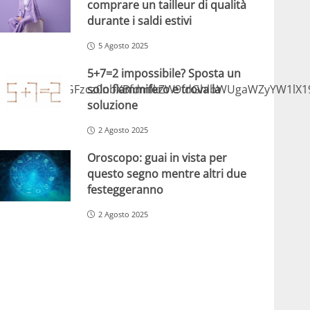
comprare un tailleur di qualità
durante i saldi estivi
5 Agosto 2025
5+7=2 impossibile? Sposta un
solo fiammifero e trova la
lmcmFtZSBjbGFzcz0nbXBfdmlkZW9fdGhlbWUgaWZyYW1lX1
soluzione
2 Agosto 2025
Oroscopo: guai in vista per
questo segno mentre altri due
festeggeranno
2 Agosto 2025