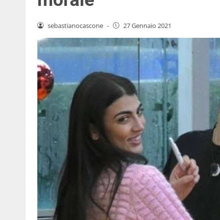
sebastianocascone
-
27 Gennaio 2021