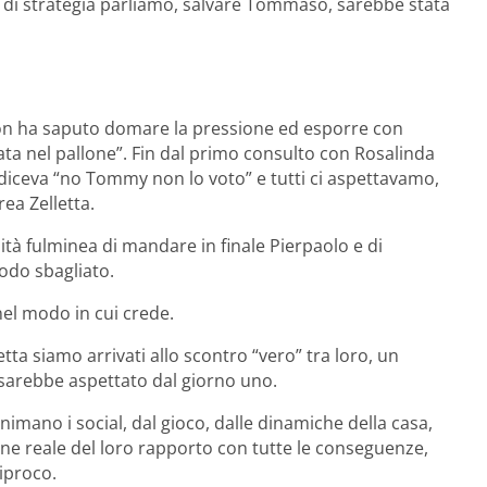
 di strategia parliamo, salvare Tommaso, sarebbe stata
non ha saputo domare la pressione ed esporre con
data nel pallone”. Fin dal primo consulto con Rosalinda
o diceva “no Tommy non lo voto” e tutti ci aspettavamo,
ea Zelletta.
ilità fulminea di mandare in finale Pierpaolo e di
do sbagliato.
nel modo in cui crede.
ta siamo arrivati allo scontro “vero” tra loro, un
si sarebbe aspettato dal giorno uno.
animano i social, dal gioco, dalle dinamiche della casa,
 reale del loro rapporto con tutte le conseguenze,
ciproco.