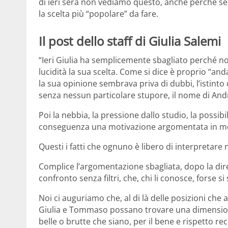
di ieri sera non vediamo questo, anche perché se
la scelta più “popolare” da fare.
Il post dello staff di Giulia Salemi
“Ieri Giulia ha semplicemente sbagliato perché 
lucidità la sua scelta. Come si dice è proprio “an
la sua opinione sembrava priva di dubbi, l’istint
senza nessun particolare stupore, il nome di Andr
Poi la nebbia, la pressione dallo studio, la possib
conseguenza una motivazione argomentata in mo
Questi i fatti che ognuno è libero di interpretare 
Complice l’argomentazione sbagliata, dopo la diret
confronto senza filtri, che, chi li conosce, forse 
Noi ci auguriamo che, al di là delle posizioni che 
Giulia e Tommaso possano trovare una dimensione
belle o brutte che siano, per il bene e rispetto re