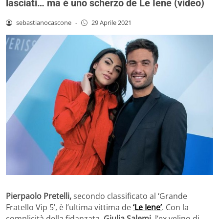
lasciati… ma è uno scherzo de Le Iene (video)
sebastianocascone
-
29 Aprile 2021
Pierpaolo Pretelli,
secondo classificato al ‘Grande
Fratello Vip 5’, è l’ultima vittima de
‘Le Iene’
. Con la
complicità della fidanzata,
Giulia Salemi
, l’ex velino di