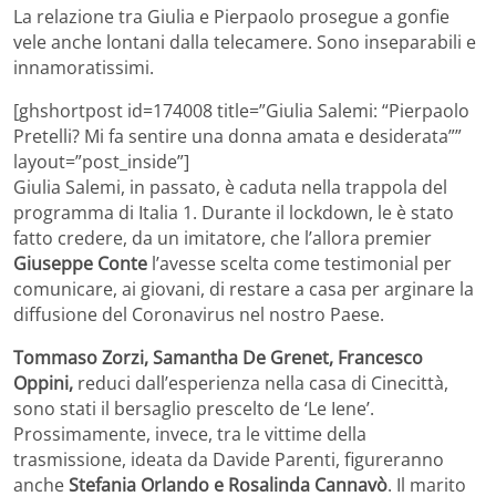
La relazione tra Giulia e Pierpaolo prosegue a gonfie
vele anche lontani dalla telecamere. Sono inseparabili e
innamoratissimi.
[ghshortpost id=174008 title=”Giulia Salemi: “Pierpaolo
Pretelli? Mi fa sentire una donna amata e desiderata””
layout=”post_inside”]
Giulia Salemi, in passato, è caduta nella trappola del
programma di Italia 1. Durante il lockdown, le è stato
fatto credere, da un imitatore, che l’allora premier
Giuseppe Conte
l’avesse scelta come testimonial per
comunicare, ai giovani, di restare a casa per arginare la
diffusione del Coronavirus nel nostro Paese.
Tommaso Zorzi, Samantha De Grenet, Francesco
Oppini,
reduci dall’esperienza nella casa di Cinecittà,
sono stati il bersaglio prescelto de ‘Le Iene’.
Prossimamente, invece, tra le vittime della
trasmissione, ideata da Davide Parenti, figureranno
anche
Stefania Orlando e Rosalinda Cannavò
. Il marito