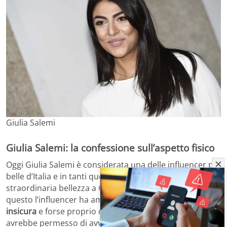
Giulia Salemi
Giulia Salemi: la confessione sull’aspetto fisico
Oggi Giulia Salemi è considerata una delle influencer più
belle d’Italia e in tanti quest’anno hanno lodato la sua
straordinaria bellezza a GF Vip Party. Nonostante
questo l’influencer ha ammesso di esser sempre stata
insicura
e forse proprio questo lato del suo carattere le
avrebbe permesso di avvicinarsi a
Pierpaolo Pretelli
,