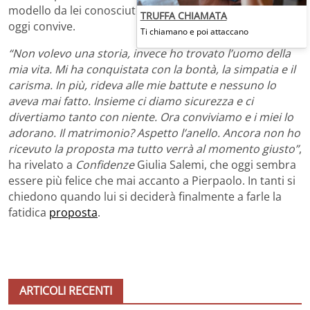
modello da lei conosciuto nella casa del GF Vip e con cui
TRUFFA CHIAMATA
oggi convive.
Ti chiamano e poi attaccano
“Non volevo una storia, invece ho trovato l’uomo della
mia vita. Mi ha conquistata con la bontà, la simpatia e il
carisma. In più, rideva alle mie battute e nessuno lo
aveva mai fatto. Insieme ci diamo sicurezza e ci
divertiamo tanto con niente. Ora conviviamo e i miei lo
adorano. Il matrimonio? Aspetto l’anello. Ancora non ho
ricevuto la proposta ma tutto verrà al momento giusto”
,
ha rivelato a
Confidenze
Giulia Salemi, che oggi sembra
essere più felice che mai accanto a Pierpaolo. In tanti si
chiedono quando lui si deciderà finalmente a farle la
fatidica
proposta
.
ARTICOLI RECENTI