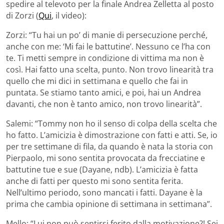
spedire al televoto per la finale Andrea Zelletta al posto
di Zorzi (
Qui
, il video):
Zorzi: “Tu hai un po’ di manie di persecuzione perché,
anche con me: ‘Mi fai le battutine’. Nessuno ce l’ha con
te. Ti metti sempre in condizione di vittima ma non è
così. Hai fatto una scelta, punto. Non trovo linearità tra
quello che mi dici in settimana e quello che fai in
puntata. Se stiamo tanto amici, e poi, hai un Andrea
davanti, che non è tanto amico, non trovo linearità”.
Salemi: “Tommy non ho il senso di colpa della scelta che
ho fatto. L’amicizia è dimostrazione con fatti e atti. Se, io
per tre settimane di fila, da quando è nata la storia con
Pierpaolo, mi sono sentita provocata da frecciatine e
battutine tue e sue (Dayane, ndb). L’amicizia è fatta
anche di fatti per questo mi sono sentita ferita.
Nell’ultimo periodo, sono mancati i fatti. Dayane è la
prima che cambia opinione di settimana in settimana”.
Mello: “Lui non può sentirsi ferito dalla motivazione?! Sei