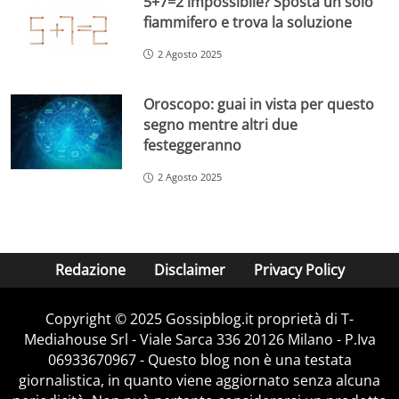
5+7=2 impossibile? Sposta un solo
fiammifero e trova la soluzione
2 Agosto 2025
Oroscopo: guai in vista per questo
segno mentre altri due
festeggeranno
2 Agosto 2025
Redazione
Disclaimer
Privacy Policy
Copyright © 2025 Gossipblog.it proprietà di T-
Mediahouse Srl - Viale Sarca 336 20126 Milano - P.Iva
06933670967 - Questo blog non è una testata
giornalistica, in quanto viene aggiornato senza alcuna