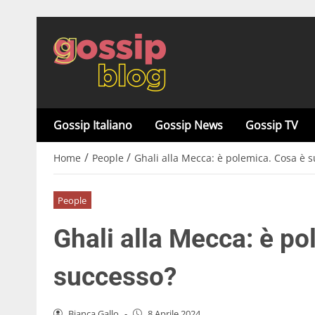
Gossip Italiano
Gossip News
Gossip TV
/
/
Home
People
Ghali alla Mecca: è polemica. Cosa è 
People
Ghali alla Mecca: è po
successo?
Bianca Gallo
-
8 Aprile 2024