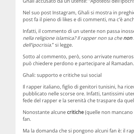
Ghali accusato da un utente: “Apoteosi dell’ipocri
Nel suo post Instagram, Ghali si mostra in preghi
post fa il pieno di likes e di commenti, ma c’è anc
Infatti, il commento di un utente non passa inoss
nella religione islamica? Il rapper non sa che
non 
dell’ipocrisia
.” si legge.
Sotto al commento, però, sono arrivate numerose 
può chiedere perdono e partecipare al Ramadan.
Ghali: supporto e critiche sui social
Il rapper italiano, figlio di genitori tunisini, ha ri
pubblicato nelle scorse ore. Infatti, tantissimi u
fede del rapper e la serenità che traspare da que
Nonostante alcune
critiche
(quelle non mancano m
fan.
Ma la domanda che si pongono alcuni fan è: il r