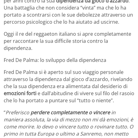
per anni contro la sua
dipendenza da gioco d’azzardo
.
Una battaglia che non considera “vinta” ma che lo ha
portato a scontrarsi con le sue debolezze attraverso un
percorso psicologico che lo ha aiutato ad uscirne.
Oggi il re del reggaeton italiano si apre completamente
per raccontare la sua difficile storia contro la
dipendenza.
Fred De Palma: lo sviluppo della dipendenza
Fred De Palma si è aperto sul suo viaggio personale
attraverso la dipendenza dal gioco d’azzardo, rivelando
che la sua dipendenza era alimentata dal desiderio di
emozioni forti
e dall’abitudine di vivere sul filo del rasoio
che lo ha portato a puntare sul “tutto o niente”.
“
Preferisco
perdere completamente o vincere
in
maniera assoluta, la via di mezzo non mi dà emozioni, è
come morire. Io devo o vincere tutto o rovinare tutto. O
primo in tutta Europa o ultimo a Sanremo, non metto