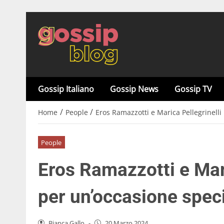
Gossip Italiano
Gossip News
Gossip TV
/
/
Home
People
Eros Ramazzotti e Marica Pellegrinelli
People
Eros Ramazzotti e Mari
per un’occasione spec
Bianca Gallo
-
20 Marzo 2024