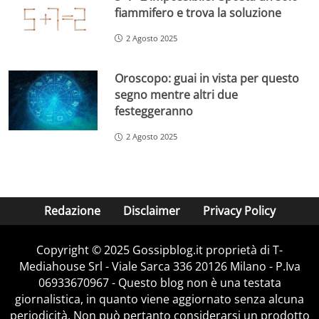
fiammifero e trova la soluzione
2 Agosto 2025
Oroscopo: guai in vista per questo
segno mentre altri due
festeggeranno
2 Agosto 2025
Redazione
Disclaimer
Privacy Policy
Copyright © 2025 Gossipblog.it proprietà di T-
Mediahouse Srl - Viale Sarca 336 20126 Milano - P.Iva
06933670967 - Questo blog non è una testata
giornalistica, in quanto viene aggiornato senza alcuna
periodicità. Non può pertanto considerarsi un prodotto