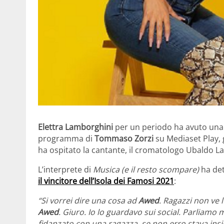
Elettra Lamborghini
per un periodo ha avuto una
programma di
Tommaso Zorzi
su Mediaset Play, g
ha ospitato la cantante, il cromatologo Ubaldo La
L’interprete di
Musica (e il resto scompare)
ha det
il vincitore dell’Isola dei Famosi 2021
:
“Si vorrei dire una cosa ad
Awed
. Ragazzi non ve 
Awed
. Giuro. Io lo guardavo sui social. Parliamo
fidanzato con una ragazza, se non erro stava insie