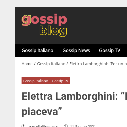
Gossip Italiano
Gossip News
Gossip TV
/
/
Home
Gossip Italiano
Elettra Lamborghini: “Per un 
Gossip Italiano
Gossip TV
Elettra Lamborghini: 
piaceva”
marcellofilograsso
-
11 Giugno 2021