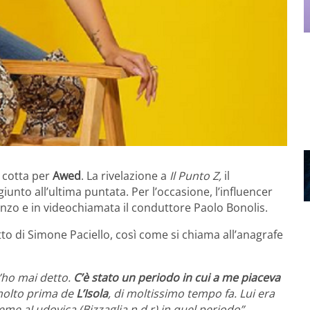
 cotta per
Awed
. La rivelazione a
Il Punto Z,
il
iunto all’ultima puntata. Per l’occasione, l’influencer
nzo e in videochiamata il conduttore Paolo Bonolis.
to di Simone Paciello, così come si chiama all’anagrafe
l’ho mai detto.
C’è stato un periodo in cui a me piaceva
 molto prima de
L’Isola
, di moltissimo tempo fa. Lui era
me aLudovica (Bizzaglia n.d.r) in quel periodo”.