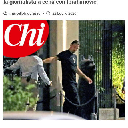
la giornalista a cena con Ibrahimovic
marcellofilograsso
-
22 Luglio 2020