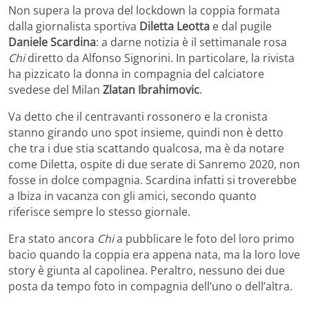
Non supera la prova del lockdown la coppia formata
dalla giornalista sportiva
Diletta Leotta
e dal pugile
Daniele Scardina
: a darne notizia è il settimanale rosa
Chi
diretto da Alfonso Signorini. In particolare, la rivista
ha pizzicato la donna in compagnia del calciatore
svedese del Milan
Zlatan Ibrahimovic
.
Va detto che il centravanti rossonero e la cronista
stanno girando uno spot insieme, quindi non è detto
che tra i due stia scattando qualcosa, ma è da notare
come Diletta, ospite di due serate di Sanremo 2020, non
fosse in dolce compagnia. Scardina infatti si troverebbe
a Ibiza in vacanza con gli amici, secondo quanto
riferisce sempre lo stesso giornale.
Era stato ancora
Chi
a pubblicare le foto del loro primo
bacio quando la coppia era appena nata, ma la loro love
story è giunta al capolinea. Peraltro, nessuno dei due
posta da tempo foto in compagnia dell’uno o dell’altra.