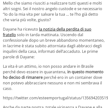
Mello che siamo riusciti a realizzare tutti questi e molti
altri sogni. Sei il nostro angelo custode e se necessario
“Io do la mia vita per salvare la tua … te l’ho già detto
che varia più volte, giusto?
Dayane ha ricevuto
la notizia della perdita di suo
fratello
solo in tarda mattinata. Uscendo dal
confessionale dopo un breve abbandono momentaneo,
in lacrime è stata subito attorniata dagli abbracci degli
inquilini della casa, informati dell’accaduto. Le prime
parole di Dayane:
La vita è un attimo, io non posso andare in Brasile
perché devo essere in quarantena,
in questo momento
ho deciso di rimanere
perché ero in un container dove
non potevo abbracciare nessuno e non mi sembrava il
caso.
https://twitter.com/esteemportugal/status/13569420351
Anche da parte nostra, totale vicinanza a Dayane e alla