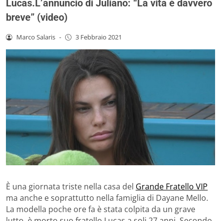
Lucas.L’annuncio di Juliano: “La vita è davvero
breve” (video)
Marco Salaris
-
3 Febbraio 2021
È una giornata triste nella casa del
Grande Fratello VIP
ma anche e soprattutto nella famiglia di Dayane Mello.
La modella poche ore fa è stata colpita da un grave
lutto, è morto suo fratello Lucas a soli 27 anni. Secondo