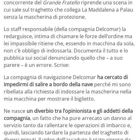
concorrente del
Grande Fratello
riprende una scena in
cui sale sul traghetto che collega La Maddalena a Palau
senza la mascherina di protezione.
Lo staff responsabile (della compagnia Delcomar) la
redarguisce, intima di chiamare le forze dell’ordine ma
lei impassibile ritiene che, essendo in macchina da sola,
non c’è obbligo di indossarla. Documenta il tutto e lo
pubblica sui social denunciando quello che – a suo
parere – è un errore. Scrive:
La compagnia di navigazione Delcomar
ha cercato di
impedirmi di salire a bordo della nave
perché mi sono
ribellata alla richiesta di indossare la mascherina nella
mia macchina per mostrare il biglietto.
Ne nasce
un diverbio tra l’opinionista e gli addetti della
compagnia
, un fatto che ha pure arrecato un danno al
servizio tanto da rallentare le operazioni di imbarco e,
quindi, lasciando tardare la partenza del traghetto di
diversi minuti. Il video dell’accaduto è stato ripreso da